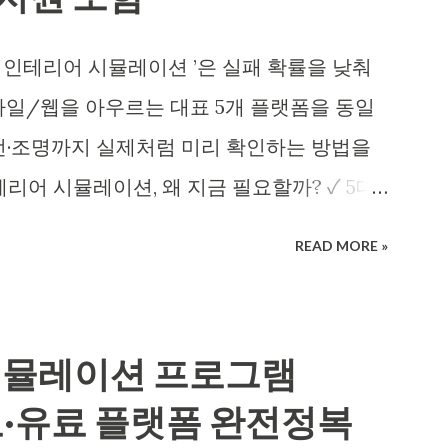
는 인테리어 시뮬레이션 사이트를 고르면 ‘한
집니다. 잠깐, 이런 상황 익숙하지 않으세요?
방 인테리어 시뮬레이션 ’은 실패 확률을 낮춰
, 색이 서로 따로 놀았던 기억. 인테리어 시뮬
모바일/웹을 아우르는 대표 5개 플랫폼을 동일
 배치·색·조명 시나리오를 시험하면 시행착
선·조명까지 실제처럼 미리 확인하는 방법을
) 인테리어 시뮬레이션, 왜 써야 할까? 인테리어
테리어 시뮬레이션, 왜 지금 필요할까? ✓ 5대
간에서 가구·바닥재·도장 색을 배치해 실물에
 품질 ✓ 모바일/AR 지원: 스마트폰으로 바
입니다. 초보자도 도면 없이 그리드에 벽을
READ MORE »
명·소재·카메라 세팅 ✓ 초보자 체크리스트: 15
 드래그해 배치를 완성합니다. 가장 큰 장점은
 및 핵심 포인트 정리 ✓ 자주 묻는 질문 FAQ
‘치수 기반 의사결정’ 입니다. 실제 구매 전 크기·
정말 ‘실제 같은’ 배치가 가능할까요? A. 가
하면 환불·재시공 위험을 줄입니다. 또한 가
 시뮬레이션 프로그램
리어 시뮬레이션 에서 소재 반사·색온도·카메
무료·유료 플랫폼 완전정복
갑니다. 아래 섹션에서 실무 팁을 단계별로