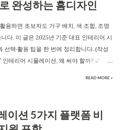
으로 완성하는 홈디자인
용하면 초보자도 가구 배치, 색 조합, 조명
다. 이 글은 2025년 기준 대표 인테리어 시
 선택·활용 팁을 한 번에 정리합니다. (작성
목차 ✓ 인테리어 시뮬레이션, 왜 써야 할까? ✓
트 ✓ 예산·자재·치수: 실전 전 점검 리스트 ✓
READ MORE »
지 ✓ 가구 배치·동선·조명: 3D에서 2D로 내
 정리 ✓ 자주 묻는 질문 FAQ Q. 인테리어 시
과 공기(工期)가 줄어들까요? A. 공사 전
레이션 5가지 플랫폼 비
착오가 크게 줄어듭니다. 정확한 치수·가구
 지원 포함