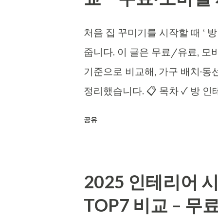
스케일링·동선 테스트를 지원하
번에 맞추는 설계’ 확률이 높아
처음 집 꾸미기를 시작할 때 ‘ 
가구를 들였더니 문이 안 열리고
줍니다. 이 글은 무료/유료, 
레이션 사이트로 클릭 몇 번만에
기준으로 비교해, 가구 배치·동
오가 확 줄어듭니다. 🛋️💡 1
정리했습니다. 📋 목차 ✓ 방 인
시뮬레이션 사이트는 가상의 공
플랫폼 비교: 무료·카탈로그·렌더
가까운 이미지를 확인하는 도구
공유
로 배치 ✓ 현실감 높이는 팁: 조
긋고, 문·창·가구 라이브러리를
분 완성 시뮬레이션 루틴 ✓ 요약
‘빠른 가정(what-if) 검증’과 
Q. 방 인테리어 시뮬레이션으로 
동선·일조·가시성을 미리 테스트
2025 인테리어
능성은 높습니다. 다만 방 인테
족 의사결정(공유...
TOP7 비교 – 
라 화각을 조정해야 체감이 올라