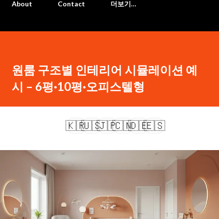
About
Contact
더보기…
원룸 구조별 인테리어 시뮬레이션 예
시 – 6평·10평·오피스텔형
🇰🇷
🇺🇸
🇯🇵
🇨🇳
🇩🇪
🇪🇸