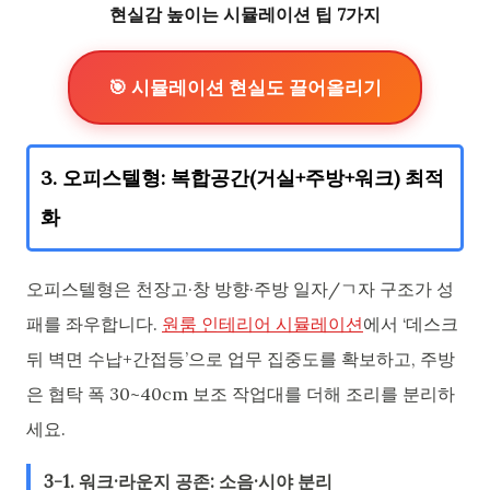
현실감 높이는 시뮬레이션 팁 7가지
🎯 시뮬레이션 현실도 끌어올리기
3. 오피스텔형: 복합공간(거실+주방+워크) 최적
화
오피스텔형은 천장고·창 방향·주방 일자/ㄱ자 구조가 성
패를 좌우합니다.
원룸 인테리어 시뮬레이션
에서 ‘데스크
뒤 벽면 수납+간접등’으로 업무 집중도를 확보하고, 주방
은 협탁 폭 30~40cm 보조 작업대를 더해 조리를 분리하
세요.
3-1. 워크·라운지 공존: 소음·시야 분리