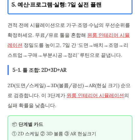
5. 예산·프로그램·실행: 7일 실전 플랜
견적 전에 시뮬레이션으로 가구·조명·수납의 우선순위를
확정하세요. 무료/유료 툴을 혼합해
원룸 인테리어 시뮬
레이션
정밀도를 높이고, 7일 간 ‘도면→배치→조명→리
스트업→구매→부분시공→정리’ 루틴으로 끝냅니다.
5-1. 툴 조합: 2D+3D+AR
2D(도면/스케일)→3D(볼륨/광선)→AR(현실 크기) 순으
로 검증합니다. 이 3단계가
원룸 인테리어 시뮬레이션
의
실패 확률을 낮춥니다.
📦
단계별 카드
① 2D 스케일 ② 3D 볼륨 ③ AR 현실크기