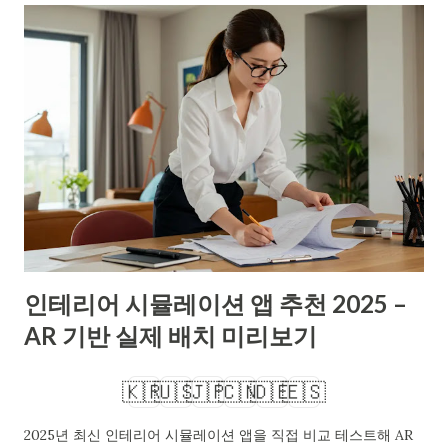
배치가 가능할까요? A. 가능성은 높습니다. 다만 방 인테리어 시
뮬레이션 에서 소재 반사·색온도·카메라 화각을 조정해야 체감이
올라갑니다. 아래 섹션에서 실무 팁을 단계별로 안내합니다. 직접
집을 꾸미며 다양한 앱과 웹툴로 방 인테리어 시뮬레이션 을 반복
해 보니, 결과 차이는 ‘초기 측정 정확도’와 ‘조명·카메라’ 설정에서
갈렸습니다. 비용 없이 시작하려면 무료+모바일 지원 플랫폼이
가장 진입장벽이 낮았습니다. 🧭 1. 방 인테리어 시뮬레이션, 왜
지금 필요할까? 온라인 쇼핑이 보편화되면서 반품·재시공 비용이
커졌습니다. 방 인테리어 시뮬레이션 은 구매 전 가구 크기·동선·
채광과 벽색 조합을 ‘가상으로’ 검증해 손실을 줄입니다. 특히 원
인테리어 시뮬레이션 앱 추천 2025 –
룸·오피스텔은 수납과 동선이 겹치므로 시뮬레이션으로 가구 깊
AR 기반 실제 배치 미리보기
이·문 열림 반경을 먼저 확인해야 합니다. 현실감을 높이려면 실
제 방의 가로·세로·층고·창 크기와 방향(남/북)을 정확히 입력하
🇰🇷
🇺🇸
🇯🇵
🇨🇳
🇩🇪
🇪🇸
고, 바닥·벽 마감의 텍스처를 비슷한 샘플로 지정하면 색감 오차
가 줄어...
2025년 최신 인테리어 시뮬레이션 앱을 직접 비교 테스트해 AR