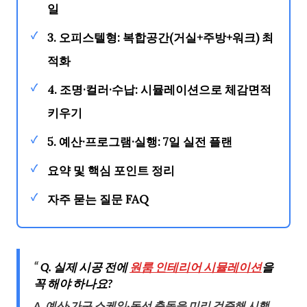
일
✓
3. 오피스텔형: 복합공간(거실+주방+워크) 최
적화
✓
4. 조명·컬러·수납: 시뮬레이션으로 체감면적
키우기
✓
5. 예산·프로그램·실행: 7일 실전 플랜
✓
요약 및 핵심 포인트 정리
✓
자주 묻는 질문 FAQ
Q. 실제 시공 전에
원룸 인테리어 시뮬레이션
을
꼭 해야 하나요?
A. 예산·가구 스케일·동선 충돌을 미리 검증해 시행