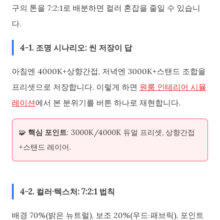
구의 톤을 7:2:1로 배분하면 컬러 혼잡을 줄일 수 있습니
다.
4-1. 조명 시나리오: 씬 저장이 답
아침엔 4000K+상향간접, 저녁엔 3000K+스탠드 조합을
프리셋으로 저장합니다. 이렇게 하면
원룸 인테리어 시뮬
레이션
에서 본 분위기를 버튼 하나로 재현합니다.
🧩
핵심 포인트
: 3000K/4000K 듀얼 프리셋, 상향간접
+스탠드 레이어.
4-2. 컬러·텍스처: 7:2:1 법칙
배경 70%(밝은 뉴트럴), 보조 20%(우드·패브릭), 포인트