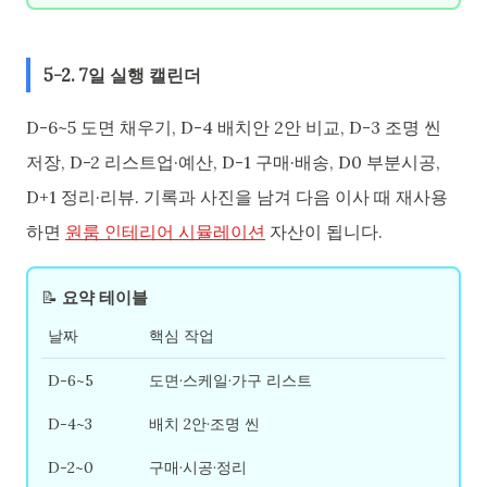
5-2. 7일 실행 캘린더
D-6~5 도면 채우기, D-4 배치안 2안 비교, D-3 조명 씬
저장, D-2 리스트업·예산, D-1 구매·배송, D0 부분시공,
D+1 정리·리뷰. 기록과 사진을 남겨 다음 이사 때 재사용
하면
원룸 인테리어 시뮬레이션
자산이 됩니다.
📝
요약 테이블
날짜
핵심 작업
D-6~5
도면·스케일·가구 리스트
D-4~3
배치 2안·조명 씬
D-2~0
구매·시공·정리