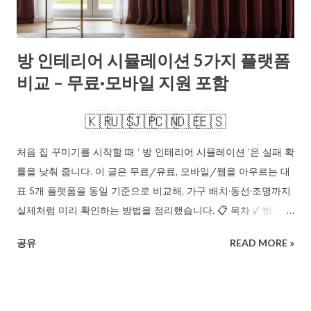
이션, 왜 써야 할까? 인테리어 시뮬레이션 사이트는 가상의 공간
에서 가구·바닥재·도장 색을 배치해 실물에 가까운 이미지를 확인
하는 도구입니다. 초보자도 도면 없이 그리드에 벽을 긋고, 문·창·
방 인테리어 시뮬레이션 5가지 플랫폼
가구 라이브러리를 드래그해 배치를 완성합니다. 가장 큰 장점은
비교 – 무료·모바일 지원 포함
‘빠른 가정(what-if) 검증’과 ‘치수 기반 의사결정’ 입니다. 실제 구
매 전 크기·동선·일조·가시성을 미리 테스트하면 환불·재시공 위험
🇰🇷
🇺🇸
🇯🇵
🇨🇳
🇩🇪
🇪🇸
을 줄입니다. 또한 가족 의사결정(공유...
처음 집 꾸미기를 시작할 때 ‘ 방 인테리어 시뮬레이션 ’은 실패 확
률을 낮춰 줍니다. 이 글은 무료/유료, 모바일/웹을 아우르는 대
표 5개 플랫폼을 동일 기준으로 비교해, 가구 배치·동선·조명까지
실제처럼 미리 확인하는 방법을 정리했습니다. 📋 목차 ✓ 방 인테
리어 시뮬레이션, 왜 지금 필요할까? ✓ 5대 플랫폼 비교: 무료·카
공유
READ MORE »
탈로그·렌더 품질 ✓ 모바일/AR 지원: 스마트폰으로 바로 배치 ✓
현실감 높이는 팁: 조명·소재·카메라 세팅 ✓ 초보자 체크리스트:
15분 완성 시뮬레이션 루틴 ✓ 요약 및 핵심 포인트 정리 ✓ 자주
묻는 질문 FAQ Q. 방 인테리어 시뮬레이션으로 정말 ‘실제 같은’