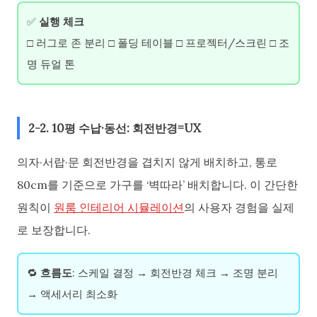
✅
실행 체크
□ 러그로 존 분리 □ 폴딩 테이블 □ 프로젝터/스크린 □ 조
명 듀얼 톤
2-2. 10평 수납·동선: 회전반경=UX
의자·서랍·문 회전반경을 겹치지 않게 배치하고, 통로
80cm를 기준으로 가구를 ‘벽따라’ 배치합니다. 이 간단한
원칙이
원룸 인테리어 시뮬레이션
의 사용자 경험을 실제
로 보장합니다.
🔁
흐름도
: 스케일 결정 → 회전반경 체크 → 조명 분리
→ 액세서리 최소화