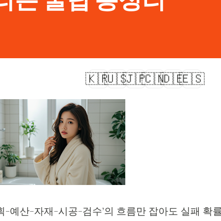
🇰🇷
🇺🇸
🇯🇵
🇨🇳
🇩🇪
🇪🇸
기획-예산-자재-시공-검수’의 흐름만 잡아도 실패 확