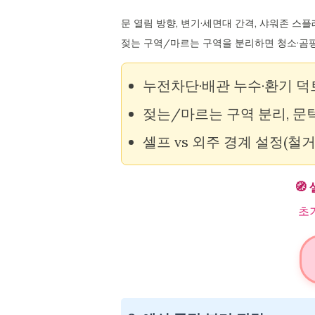
문 열림 방향, 변기·세면대 간격, 샤워존 스
젖는 구역/마르는 구역을 분리하면 청소·곰
누전차단·배관 누수·환기 
젖는/마르는 구역 분리, 문
셀프 vs 외주 경계 설정(철거
🧭
초