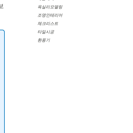
보
욕실리모델링
조명인테리어
체크리스트
타일시공
환풍기