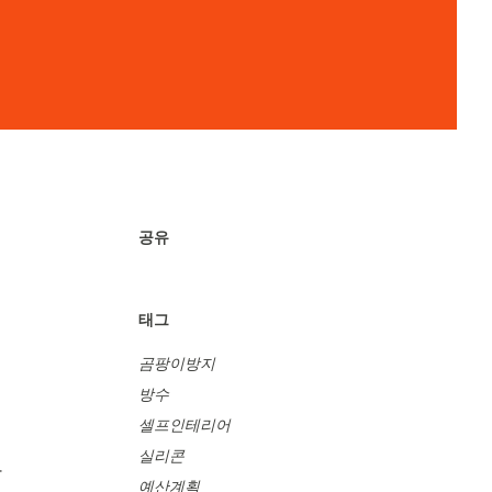
공유
태그
곰팡이방지
방수
셀프인테리어
실리콘
률
예산계획