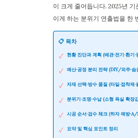
이 크게 줄어듭니다. 2025년 
이게 하는 분위기 연출법을 한 
📋 목차
현황 진단과 계획
(배관·전기·환기·
✓
예산·공정 분리 전략
(DIY/외주·숨
✓
자재 선택·방수 품질
(타일·접착제·
✓
분위기·조명·수납
(소형 욕실 확장감
✓
시공 순서·검수 체크
(하자 예방·A/
✓
요약
및 핵심 포인트 정리
✓