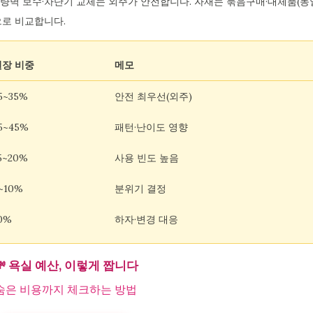
경량벽 보수·차단기 교체는 외주가 안전합니다. 자재는 묶음구매·대체품(동
으로 비교합니다.
권장 비중
메모
5~35%
안전 최우선(외주)
5~45%
패턴·난이도 영향
5~20%
사용 빈도 높음
~10%
분위기 결정
0%
하자·변경 대응
💸
욕실 예산, 이렇게 짭니다
숨은 비용까지 체크하는 방법