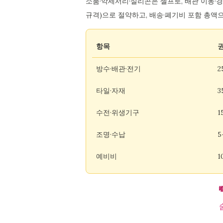
소품·악세서리·실리콘은 셀프로, 배관 이동·
규격)으로 절약하고, 배송·폐기비 포함 총액
항목
방수·배관·전기
2
타일·자재
3
수전·위생기구
1
조명·수납
5
예비비
1